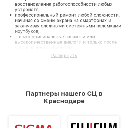
восстановления работоспособности любых
устройств;
профессиональный ремонт любой сложности,
начиная со смены экрана на смартфонах и
заканчивая сложными системными поломками
ноутбуков;
только оригинальные запчасти или
высококачественные аналоги и только после
согласования с клиентом.
На все работы и замененные комплектующие
Развернуть
предоставляется длительная гарантия. В случае
поломки по условиям гарантии, мы бесплатно
исправим ситуацию.
Наши преимущества
Преимуществами нашего сервисного центра
Nikon в Краснодаре являются:
Партнеры нашего СЦ в
лучшие специалисты с многолетним опытом и
безупречной репутацией;
Краснодаре
современное оборудование и
лицензированное ПО в ремонтно-
диагностических мастерских;
собственный склад комплектующих, что
позволяет сократить сроки