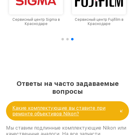
восстановительных работ;
услуги курьера для владельцев
крупногабаритной техники, которые
Сервисный центр Fujifilm в
Сервисный центр Panasonic
обеспечат доставку устройств в сервис в
Краснодаре
в Краснодаре
полной сохранности и бесплатно.
За годы своей деятельности мы получали только
положительные отзывы и обрели отличную
репутацию. Мы постоянно совершенствуемся и
стараемся каждый день делать наш сервис еще
лучше!
Ответы на часто задаваемые
вопросы
Какие комплектующие вы ставите при
ремонте объективов Nikon?
Мы ставим подлинные комплектующие Nikon или
качественные аналоги. На все запчасти