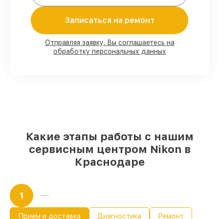
80%
заказов закрываем при клиенте
Записаться на ремонт
90%
деталей хранятся на складе,
остальные доступны в кратчайшие сроки
Оригинальные комплектующие и
Отправляя заявку, Вы соглашаетесь на
проверенные реплики
– под разные
обработку персональных данных
запросы
85%
починок делаются быстро и без
задержек, сразу после приёма
Какую ответственность мы берем на
себя перед клиентами:
Какие этапы работы с нашим
сервисным центром Nikon в
Материальная ответственность за
работы
Краснодаре
Мы отвечаем за сохранность и
исправность вашего устройства. Если
повреждение произошло по нашей вине,
1
компенсируем ущерб.
Обслуживание устройств с гарантией до
36 месяцев
Прием и доставка
Диагностика
Ремонт