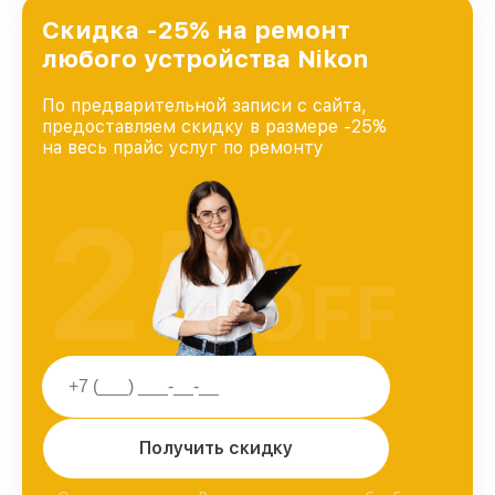
лучшим сервисным центром Nikon в городе
Краснодаре, постоянно повышая уровень
Скидка -25% на ремонт
доверия и лояльности наших клиентов.
любого устройства Nikon
По предварительной записи с сайта,
предоставляем скидку в размере -25%
на весь прайс услуг по ремонту
25
%
OFF
Получить скидку