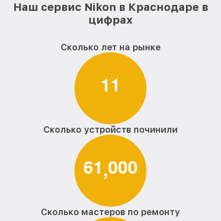
Наш сервис Nikon в Краснодаре в
цифрах
Замена узла диафрагмы объектива
от 1200₽
Nikon
Замена мотора объектива Nikon
Сколько лет на рынке
от 1800₽
Настройка автофокуса объектива Nikon
от 1100₽
1
1
Замена корпуса объектива Nikon
от 400₽
Обновление ПО объектива Nikon
от 750₽
Юстировка объектива Nikon
от 400₽
Сколько устройств починили
Чистка от пыли объектива Nikon
от 1300₽
6
1
0
0
0
,
Восстановление после попадания влаги
от 1500₽
объектива Nikon
Ремонт диафрагмы объектива Nikon
от 800₽
Восстановление узла фокусировки
Сколько мастеров по ремонту
от 400₽
объектива Nikon