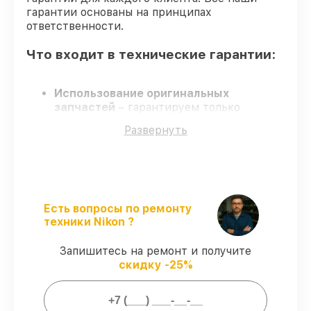
гарантии основаны на принципах
ответственности.
Что входит в технические гарантии:
Использование оригинальных
запчастей
– гарантируем только
подлинные детали для объективов.
Развернуть
Сертифицированные инженеры
–
обучение и сертификация подтверждают
уровень мастерства.
Выполнение работ вовремя
–
гарантируем завершение сервиса без
задержек.
Есть вопросы по ремонту
Гарантийное обслуживание
–
техники Nikon ?
официальная гарантия на все виды работ.
Запишитесь на ремонт и получите
скидку -25%
Гарантии сервиса на починку
объективов: