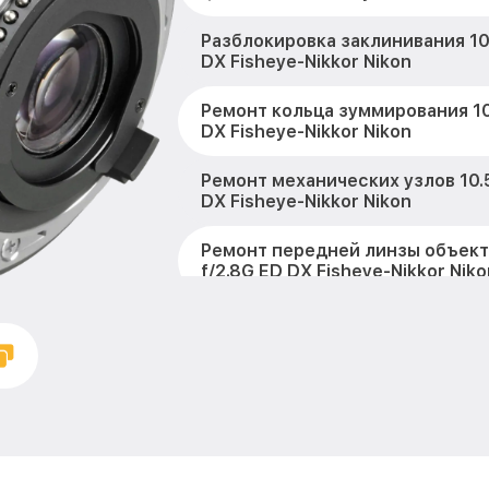
Разблокировка заклинивания 10
DX Fisheye-Nikkor Nikon
Ремонт кольца зуммирования 10
DX Fisheye-Nikkor Nikon
Ремонт механических узлов 10.
DX Fisheye-Nikkor Nikon
Ремонт передней линзы объект
f/2.8G ED DX Fisheye-Nikkor Niko
Ремонт шлейфа оптического ст
10.5mm f/2.8G ED DX Fisheye-Nik
Ремонт электроники 10.5mm f/2
Fisheye-Nikkor Nikon
Устранение механических пов
10.5mm f/2.8G ED DX Fisheye-Nik