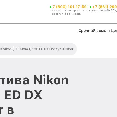
7 (800) 101-17-59
+7 (861) 299
Служба техподдержки Nikon
Работаем с
09:00
д
- бесплатно по России
Срочный ремонт
Це
в Nikon
/
10.5mm f/2.8G ED DX Fisheye-Nikkor
тива Nikon
G ED DX
r в