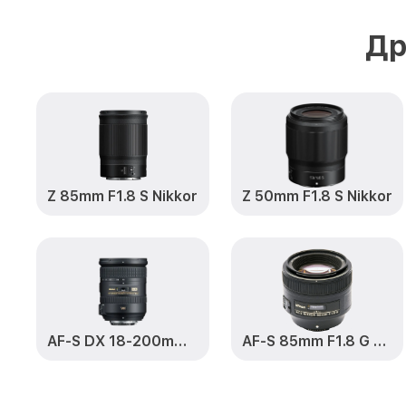
Др
Z 85mm F1.8 S Nikkor
Z 50mm F1.8 S Nikkor
AF-S DX 18-200mm F3.5-5.6 G VR II ED Zoom-Nikkor
AF-S 85mm F1.8 G Nikkor