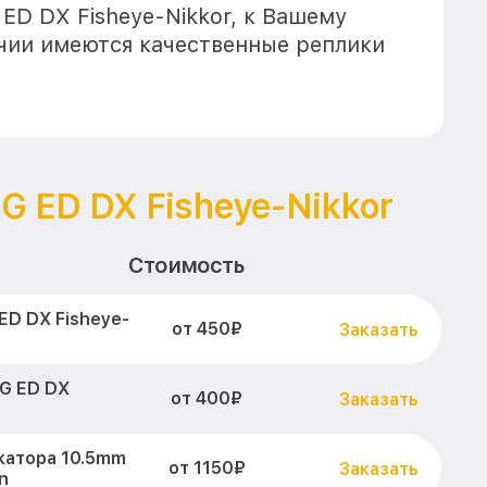
 ED DX Fisheye-Nikkor, к Вашему
ичии имеются качественные реплики
8G ED DX Fisheye-Nikkor
Стоимость
ED DX Fisheye-
от 450₽
Заказать
8G ED DX
от 400₽
Заказать
катора 10.5mm
от 1150₽
Заказать
n