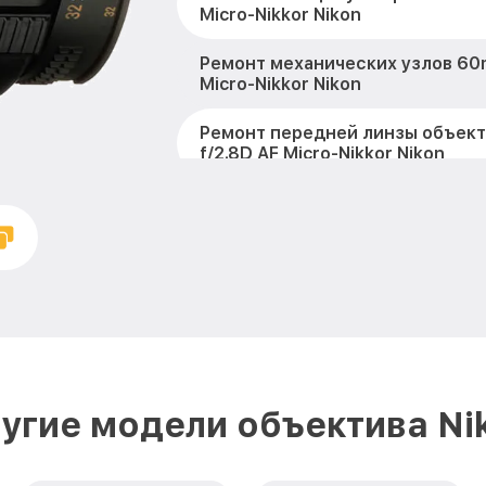
Micro-Nikkor Nikon
Ремонт механических узлов 60m
Micro-Nikkor Nikon
Ремонт передней линзы объек
f/2.8D AF Micro-Nikkor Nikon
Ремонт шлейфа оптического ст
60mm f/2.8D AF Micro-Nikkor Nik
Ремонт электроники 60mm f/2.8
Nikkor Nikon
Устранение механических пов
60mm f/2.8D AF Micro-Nikkor Nik
Замена переходных шлейфов 60
угие модели объектива Ni
Micro-Nikkor Nikon
Ремонт узла автофокуса 60mm f