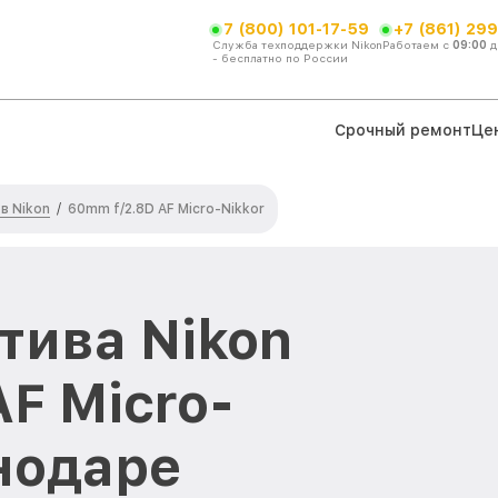
7 (800) 101-17-59
+7 (861) 299
Служба техподдержки Nikon
Работаем с
09:00
д
- бесплатно по России
Срочный ремонт
Це
в Nikon
/
60mm f/2.8D AF Micro-Nikkor
тива Nikon
F Micro-
снодаре