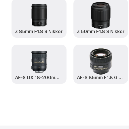
Z 85mm F1.8 S Nikkor
Z 50mm F1.8 S Nikkor
AF-S DX 18-200mm F3.5-5.6 G VR II ED Zoom-Nikkor
AF-S 85mm F1.8 G Nikkor