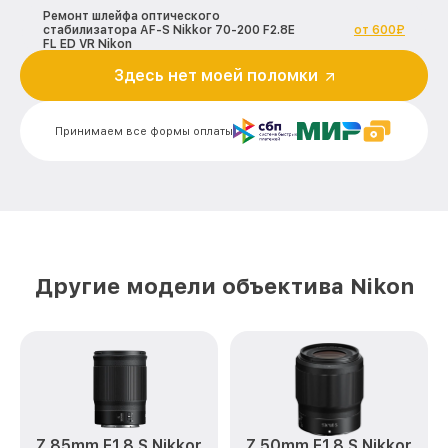
Ремонт шлейфа оптического
стабилизатора AF-S Nikkor 70-200 F2.8E
от 600₽
FL ED VR Nikon
Здесь нет моей поломки
Ремонт электроники AF-S Nikkor 70-200
от 900₽
F2.8E FL ED VR Nikon
Принимаем все формы оплаты
Устранение механических повреждений
от 900₽
AF-S Nikkor 70-200 F2.8E FL ED VR Nikon
Замена переходных шлейфов AF-S
от 1200₽
Nikkor 70-200 F2.8E FL ED VR Nikon
Ремонт узла автофокуса AF-S Nikkor
от 1150₽
70-200 F2.8E FL ED VR Nikon
Другие модели объектива Nikon
Замена электронной платы AF-S Nikkor
от 500₽
70-200 F2.8E FL ED VR Nikon
Замена узла диафрагмы AF-S Nikkor 70-
от 1200₽
200 F2.8E FL ED VR Nikon
Замена мотора AF-S Nikkor 70-200
от 1800₽
F2.8E FL ED VR Nikon
Z 85mm F1.8 S Nikkor
Z 50mm F1.8 S Nikkor