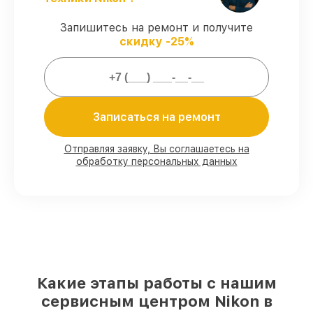
согласованные с клиентом.
Сервис с гарантией
– обслуживаем
Запишитесь на ремонт и получите
объективов всегда со строгим
скидку -25%
соблюдением гарантийных обязательств.
Мы гарантируем:
Записаться на ремонт
80%
работ с возможностью
присутствовать
90%
комплектующих для объективов
Отправляя заявку, Вы соглашаетесь на
обработку персональных данных
имеются в наличии или доступны для
срочного заказа
Подбор оригинальных комплектующих
и надежных реплик с возможностью
выбрать
– под любые финансовые
возможности
85%
работ в течение пары часов, при
немедленном начале работ
Какие этапы работы с нашим
сервисным центром Nikon в