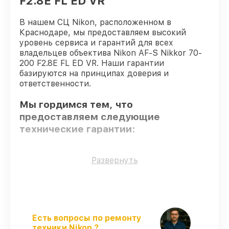
F2.8E FL ED VR
В нашем СЦ Nikon, расположенном в
Краснодаре, мы предоставляем высокий
уровень сервиса и гарантий для всех
владельцев объектива Nikon AF-S Nikkor 70-
200 F2.8E FL ED VR. Наши гарантии
базируются на принципах доверия и
ответственности.
Мы гордимся тем, что
предоставляем следующие
технические гарантии:
Только фирменные комплектующие
–
Развернуть
только подлинные комплектующие.
Опытные мастера
– проверенные
специалисты с опытом и сертификацией.
Точное соблюдение сроков
–
соблюдаем сроки сервиса объектива AF-
Есть вопросы по ремонту
S Nikkor 70-200 F2.8E FL ED VR,
техники Nikon ?