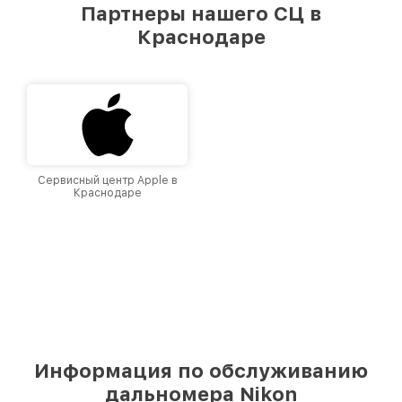
предоставляемых услуг. Наша цель — стать
Партнеры нашего СЦ в
лучшим сервисным центром Nikon в городе
Краснодаре
Краснодаре, постоянно повышая уровень
доверия и лояльности наших клиентов.
Сервисный центр Apple в
Краснодаре
Информация по обслуживанию
дальномера Nikon