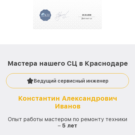
За годы своей деятельности мы получали только
положительные отзывы и обрели отличную
репутацию. Мы постоянно совершенствуемся и
стараемся каждый день делать наш сервис еще
лучше!
Мастера нашего СЦ в Краснодаре
Ведущий сервисный инженер
Константин Александрович
Иванов
О
Опыт работы мастером по ремонту техники
–
5 лет
О