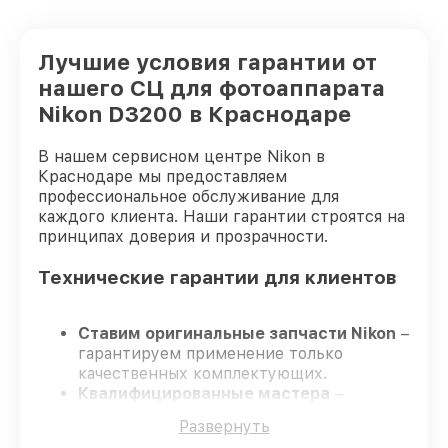
Лучшие условия гарантии от
нашего СЦ для фотоаппарата
Nikon D3200 в Краснодаре
В нашем сервисном центре Nikon в
Краснодаре мы предоставляем
профессиональное обслуживание для
каждого клиента. Наши гарантии строятся на
принципах доверия и прозрачности.
Технические гарантии для клиентов
Ставим оригинальные запчасти Nikon
–
гарантируем применение только
качественных комплектующих.
Квалифицированные мастера
–
проходят жёсткий контроль знаний и
Развернуть
навыков, что подтверждает уровень их