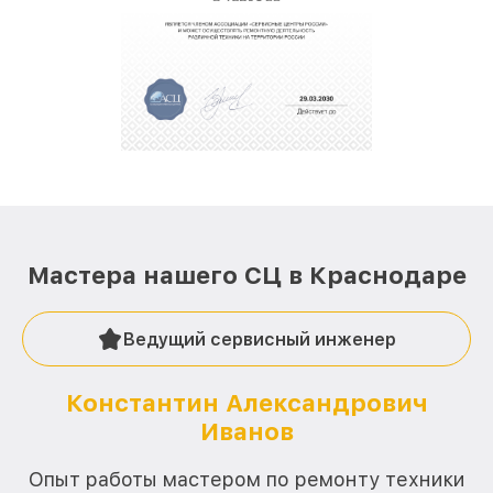
крупногабаритной техники, которые
обеспечат доставку устройств в сервис в
полной сохранности и бесплатно.
За годы своей деятельности мы получали только
положительные отзывы и обрели отличную
репутацию. Мы постоянно совершенствуемся и
стараемся каждый день делать наш сервис еще
лучше!
Мастера нашего СЦ в Краснодаре
Ведущий сервисный инженер
Константин Александрович
Иванов
О
Опыт работы мастером по ремонту техники