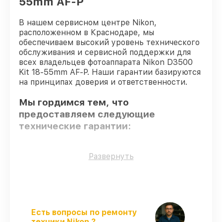
55mm AF-P
В нашем сервисном центре Nikon,
расположенном в Краснодаре, мы
обеспечиваем высокий уровень технического
обслуживания и сервисной поддержки для
всех владельцев фотоаппарата Nikon D3500
Kit 18-55mm AF-P. Наши гарантии базируются
на принципах доверия и ответственности.
Мы гордимся тем, что
предоставляем следующие
технические гарантии:
Только фирменные комплектующие
–
Развернуть
для всех видов сервиса применяются
исключительно оригинальные детали.
Опытные мастера
– проверенные
специалисты с опытом и сертификацией.
Выполнение работ вовремя
–
Есть вопросы по ремонту
соблюдаем сроки сервиса фотоаппарата
техники Nikon ?