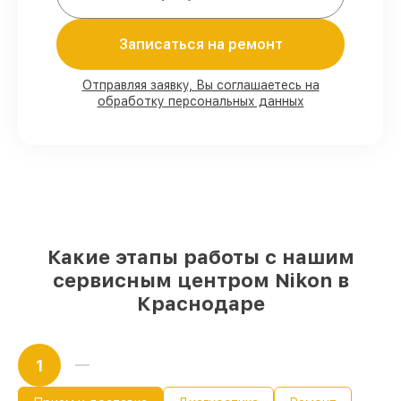
Записаться на ремонт
80%
работ в присутствии заказчика
90%
комплектующих для фотоаппаратов
на складе или быстро поставляются
Отправляя заявку, Вы соглашаетесь на
обработку персональных данных
Качественные реплики и
оригинальные детали по вашему
выбору
– с учётом всех запросов
85%
работ в течение пары часов, если
мастер приступает к восстановлению
сразу
Какие этапы работы с нашим
сервисным центром Nikon в
Краснодаре
1