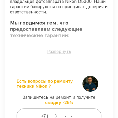
владельцев фотоаппарата Nikon D5300. Наши
гарантии базируются на принципах доверия и
ответственности.
Мы гордимся тем, что
предоставляем следующие
технические гарантии:
Только фирменные комплектующие
–
Развернуть
только подлинные комплектующие.
Опытные мастера
– мастера проходят
строгий отбор и регулярное обучение.
Выполнение работ вовремя
–
гарантируем завершение работ без
Есть вопросы по ремонту
задержек.
техники Nikon ?
Подтвержденная гарантия
–
предоставляем официальное
Запишитесь на ремонт и получите
гарантийное сопровождение после
скидку -25%
починки.
Мы гарантируем: