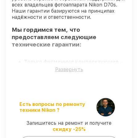
всех владельцев фотоаппарата Nikon D70s.
Наши гарантии базируются на принципах
надёжности и ответственности.
Мы гордимся тем, что
предоставляем следующие
технические гарантии:
Только фирменные комплектующие
–
для всех видов сервиса применяются
Развернуть
исключительно оригинальные детали.
Опытные мастера
– все работники
проходят обязательное обучение и
ежегодную аттестацию, что
подтверждает их уровень мастерства.
Есть вопросы по ремонту
Точное соблюдение сроков
–
техники Nikon ?
гарантируем завершение работ без
задержек.
Запишитесь на ремонт и получите
Сервис с гарантией
– обслуживаем
скидку -25%
фотоаппаратов всегда со строгим
соблюдением гарантийных обязательств.