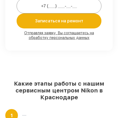
Мы гарантируем:
Записаться на ремонт
80%
работ под контролем клиента
90%
комплектующих для фотоаппаратов
Отправляя заявку, Вы соглашаетесь на
обработку персональных данных
на складе или доступны для быстрой
доставки
Качественные реплики и
оригинальные детали по вашему
выбору
– под любые финансовые
возможности
85%
работ в течение пары часов, при
немедленном начале работ
Какие этапы работы с нашим
сервисным центром Nikon в
Краснодаре
1