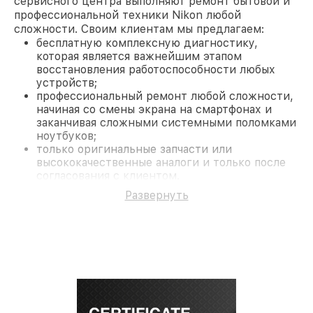
сервисного центра выполняют ремонт бытовой и
профессиональной техники Nikon любой
сложности. Своим клиентам мы предлагаем:
бесплатную комплексную диагностику,
которая является важнейшим этапом
восстановления работоспособности любых
устройств;
профессиональный ремонт любой сложности,
начиная со смены экрана на смартфонах и
заканчивая сложными системными поломками
ноутбуков;
только оригинальные запчасти или
высококачественные аналоги и только после
согласования с клиентом.
На все работы и замененные комплектующие
Развернуть
предоставляется длительная гарантия. В случае
поломки по условиям гарантии, мы бесплатно
исправим ситуацию.
Наши преимущества
Преимуществами нашего сервисного центра
Nikon в Краснодаре являются:
лучшие специалисты с многолетним опытом и
безупречной репутацией;