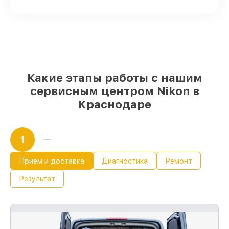
качественные аналоги
– только вы
выбираете, какие детали использовать, а
мы подстраиваемся под разные бюджеты
85%
починок Nikon выполняются в
течение пары часов, если мастер
начинает работу сразу
Какие этапы работы с нашим
сервисным центром Nikon в
Краснодаре
1
Прием и доставка
Диагностика
Ремонт
Результат