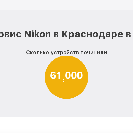
рвис Nikon в Краснодаре в
Сколько устройств починили
6
1
0
0
0
,