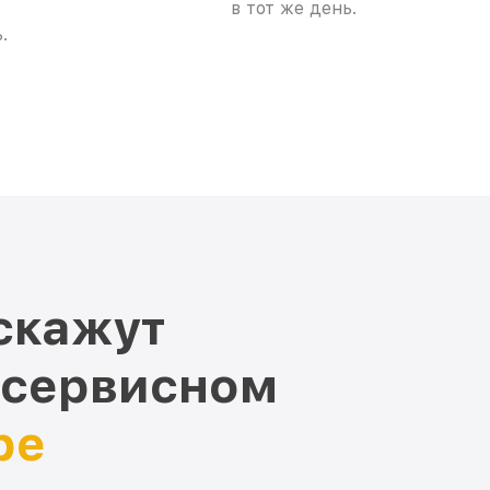
в тот же день.
.
скажут
 сервисном
ре