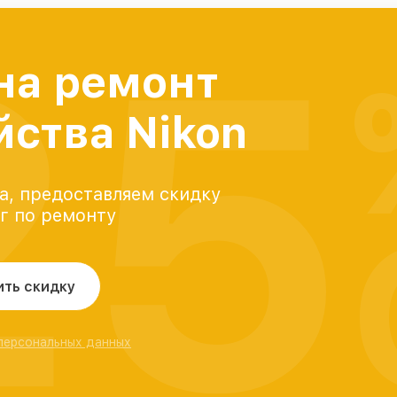
25
на ремонт
йства Nikon
а, предоставляем скидку
уг по ремонту
ить скидку
 персональных данных