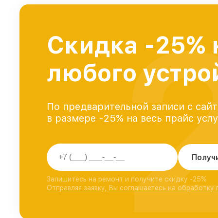
Скидка -25% 
любого устро
По предварительной записи с сайт
в размере -25% на весь прайс усл
Получ
Запишитесь на ремонт и получите скидку -25%
Отправляя заявку, Вы соглашаетесь на обработку