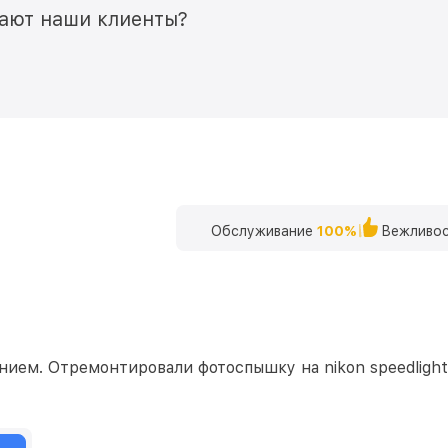
мают наши клиенты?
Обслуживание
100%
Вежливос
ием. Отремонтировали фотоспышку на nikon speedlight s