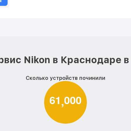
в
рвис Nikon в Краснодаре в
Сколько устройств починили
6
1
0
0
0
,