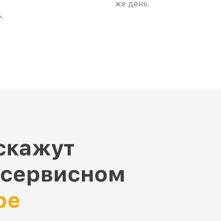
же день.
.
скажут
 сервисном
ре