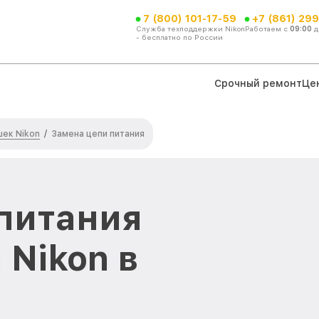
7 (800) 101-17-59
+7 (861) 299
Служба техподдержки Nikon
Работаем с
09:00
д
- бесплатно по России
Срочный ремонт
Це
ек Nikon
/
Замена цепи питания
питания
Nikon в