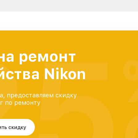
25
на ремонт
йства Nikon
а, предоставляем скидку
уг по ремонту
ить скидку