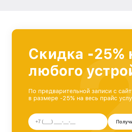
Скидка -25% 
любого устро
По предварительной записи с сайт
в размере -25% на весь прайс усл
Получ