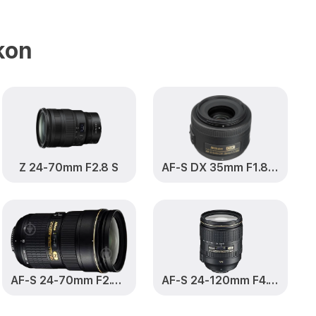
реждений
от 900₽
Заказать
-Nikkor Nikon
kon
mm f/3.5G ED
от 1200₽
Заказать
/3.5G ED VR DX
от 1150₽
Заказать
 f/3.5G ED VR
от 500₽
Заказать
Z 24-70mm F2.8 S
AF-S DX 35mm F1.8 G Nikkor
3.5G ED VR DX
от 1200₽
Заказать
VR DX AF-S
от 1800₽
Заказать
AF-S 24-70mm F2.8 G ED Nikkor
AF-S 24-120mm F4.0 G ED VR Nikkor
.5G ED VR DX
от 1100₽
Заказать