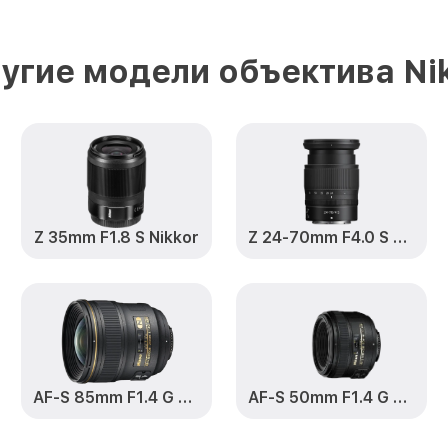
Устранение механических пов
85mm f/3.5G ED VR DX AF-S Micro
угие модели объектива Ni
Замена переходных шлейфов 85
VR DX AF-S Micro-Nikkor Nikon
Ремонт узла автофокуса 85mm f
AF-S Micro-Nikkor Nikon
Замена электронной платы 85mm
Z 35mm F1.8 S Nikkor
Z 24-70mm F4.0 S Nikkor
DX AF-S Micro-Nikkor Nikon
Замена узла диафрагмы 85mm f/
AF-S Micro-Nikkor Nikon
Замена мотора 85mm f/3.5G ED 
Micro-Nikkor Nikon
AF-S 85mm F1.4 G Nikkor
AF-S 50mm F1.4 G Nikkor
Настройка автофокуса 85mm f/3
AF-S Micro-Nikkor Nikon