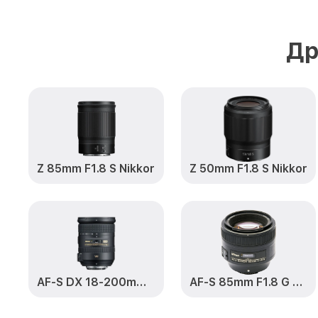
Др
Z 85mm F1.8 S Nikkor
Z 50mm F1.8 S Nikkor
AF-S DX 18-200mm F3.5-5.6 G VR II ED Zoom-Nikkor
AF-S 85mm F1.8 G Nikkor