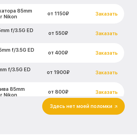
катора 85mm
от 1150₽
Заказать
r Nikon
mm f/3.5G ED
от 550₽
Заказать
5mm f/3.5G ED
от 400₽
Заказать
m f/3.5G ED
от 1900₽
Заказать
тива 85mm
от 800₽
Заказать
r Nikon
Здесь нет моей поломки
абилизатора
от 600₽
Заказать
-Nikkor Nikon
G ED VR DX AF-
от 900₽
Заказать