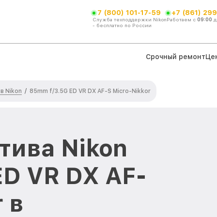
7 (800) 101-17-59
+7 (861) 299
Служба техподдержки Nikon
Работаем с
09:00
д
- бесплатно по России
Срочный ремонт
Це
в Nikon
/
85mm f/3.5G ED VR DX AF-S Micro-Nikkor
тива Nikon
ED VR DX AF-
 в