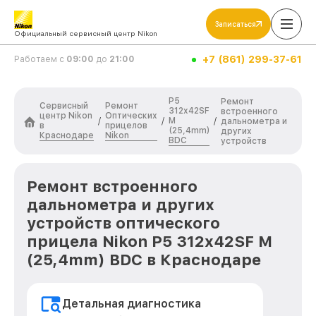
Записаться
Официальный сервисный центр Nikon
+7 (861) 299-37-61
Работаем с
09:00
до
21:00
P5
Ремонт
Сервисный
Ремонт
312x42SF
встроенного
центр Nikon
Оптических
M
/
/
/
дальнометра и
в
прицелов
(25,4mm)
других
Краснодаре
Nikon
BDC
устройств
Ремонт встроенного
дальнометра и других
устройств оптического
прицела Nikon P5 312x42SF M
(25,4mm) BDC в Краснодаре
Детальная диагностика