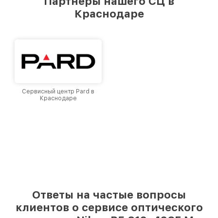
Партнеры нашего СЦ в
лучшим сервисным центром Nikon в городе
Краснодаре
Краснодаре, постоянно повышая уровень
доверия и лояльности наших клиентов.
Сервисный центр Pard в
Краснодаре
Ответы на частые вопросы
клиентов о сервисе оптического