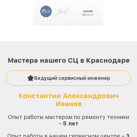
За годы своей деятельности мы получали только
положительные отзывы и обрели отличную
репутацию. Мы постоянно совершенствуемся и
стараемся каждый день делать наш сервис еще
лучше!
Мастера нашего СЦ в Краснодаре
Ведущий сервисный инженер
Константин Александрович
Иванов
О
Опыт работы мастером по ремонту техники
–
5 лет
О
Опыт работы в нашем сервисном центре –
3