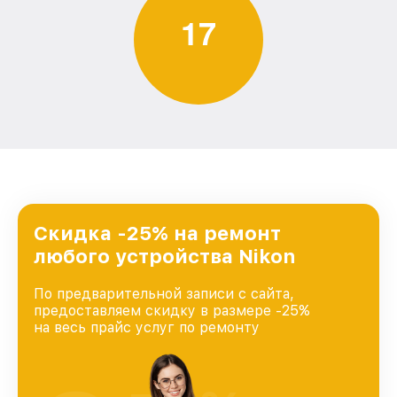
1
7
Скидка -25% на ремонт
любого устройства Nikon
По предварительной записи с сайта,
предоставляем скидку в размере -25%
на весь прайс услуг по ремонту