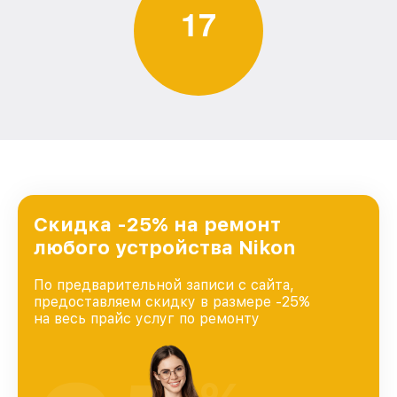
1
7
Скидка -25% на ремонт
любого устройства Nikon
По предварительной записи с сайта,
предоставляем скидку в размере -25%
на весь прайс услуг по ремонту