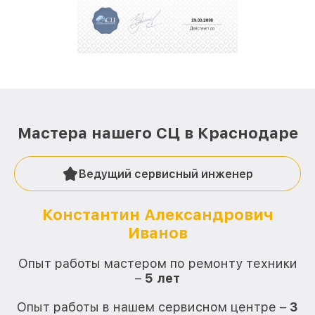
положительные отзывы и обрели отличную
репутацию. Мы постоянно совершенствуемся и
стараемся каждый день делать наш сервис еще
лучше!
Мастера нашего СЦ в Краснодаре
Ведущий сервисный инженер
Константин Александрович
Иванов
О
Опыт работы мастером по ремонту техники
–
5 лет
О
Опыт работы в нашем сервисном центре –
3