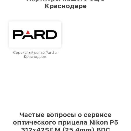
лучшим сервисным центром Nikon в городе
Краснодаре
Краснодаре, постоянно повышая уровень
доверия и лояльности наших клиентов.
Сервисный центр Pard в
Краснодаре
Частые вопросы о сервисе
оптического прицела Nikon P5
312x42SF M (25,4mm) BDC