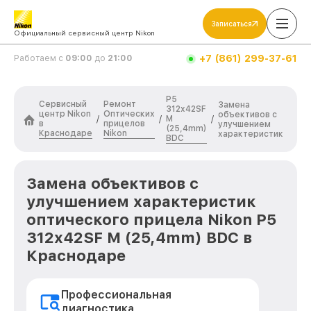
Записаться
Официальный сервисный центр Nikon
+7 (861) 299-37-61
Работаем с
09:00
до
21:00
P5
Сервисный
Ремонт
Замена
312x42SF
центр Nikon
Оптических
объективов с
M
/
/
/
в
прицелов
улучшением
(25,4mm)
Краснодаре
Nikon
характеристик
BDC
Замена объективов с
улучшением характеристик
оптического прицела Nikon P5
312x42SF M (25,4mm) BDC в
Краснодаре
Профессиональная
диагностика